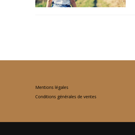
N
a
v
i
g
a
t
Mentions légales
Conditions générales de ventes
i
o
n
d