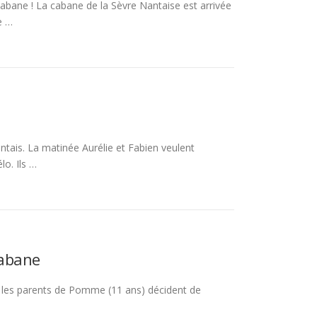
bane ! La cabane de la Sèvre Nantaise est arrivée
e …
tais. La matinée Aurélie et Fabien veulent
lo. Ils …
Cabane
e, les parents de Pomme (11 ans) décident de