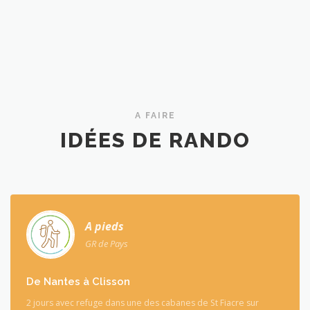
A FAIRE
IDÉES DE RANDO
A pieds
GR de Pays
De Nantes à Clisson
2 jours avec refuge dans une des cabanes de St Fiacre sur