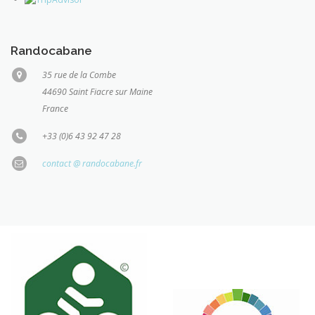
Randocabane
35 rue de la Combe
44690 Saint Fiacre sur Maine
France
+33 (0)6 43 92 47 28
contact @ randocabane.fr