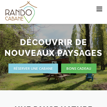
Aller
au
Menu
contenu
ACCUEIL
TARIFS ET SERVICES
DÉCOUVRIR DE
NOUVEAUX PAYSAGES
RÉSERVER UNE CABANE
BON CADEAU
RÉSERVER UNE CABANE
BONS CADEAU
IDÉES DE RANDONNÉES
LE BLOG
CONTACT