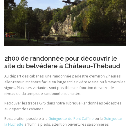
2h00 de randonnée pour découvrir le
site du belvédère à Château-Thébaud
Au départ des cabanes, une randonnée pédestre d’environ 2 heures
aller-retour. Itinéraire facile en longeant la rivière Maine ou à travers les
vignes. Plusieurs variantes sont possibles en fonction de votre de
niveau ou du temps de randonnée souhaitée.
Retrouver les traces GPS dans notre rubrique Randonnées pédestres
au départ des cabanes.
Restauration possible à la
Guinguette de Pont Caffino
ou la
Guinguette
la Huchette
à 10mn à pieds, attention ouvertures saisonnières.