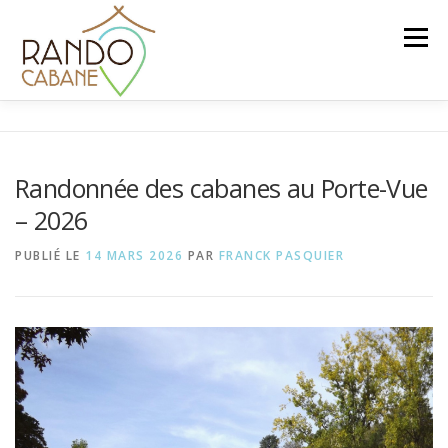
Aller
au
Menu
contenu
ACCUEIL
TARIFS ET SERVICES
Randonnée des cabanes au Porte-Vue
– 2026
RÉSERVER UNE CABANE
BON CADEAU
PUBLIÉ LE
14 MARS 2026
PAR
FRANCK PASQUIER
IDÉES DE RANDONNÉES
LE BLOG
CONTACT