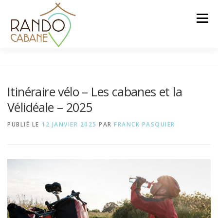
Aller
au
Menu
contenu
ACCUEIL
TARIFS ET SERVICES
Itinéraire vélo – Les cabanes et la
Vélidéale – 2025
RÉSERVER UNE CABANE
BON CADEAU
PUBLIÉ LE
12 JANVIER 2025
PAR
FRANCK PASQUIER
IDÉES DE RANDONNÉES
LE BLOG
CONTACT